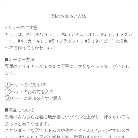
別のお支払い方法
※カラーのご注意
カラーは、#1（ホワイト）、#2（ナチュラル）、#3（ライトグレ
ー）、#4（カーキ）、#5（ブラック）、#6（ネイビー）の6色。
ペアで作ってもかわいい！
■
オーダー方法
専属のデザイナーが１つ１つ丁寧に、大切なペットをデザインし
ます。
①ペットの写真をUP
②ペットのお名前を入力
③カートに追加or今すぐ購入
■
商品について
裏地はさらさらな着心地が嬉しいパイル仕上がり。汗をかいても
さらっと着こなせます。
スタンダードな形でボトムスや他のアイテムと合わせやすいスウ
ェットはだんだん形がくずれがち。襟周りものびてしまいます